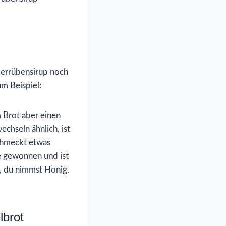
errübensirup noch
um Beispiel:
m Brot aber einen
hseln ähnlich, ist
chmeckt etwas
e gewonnen und ist
r, du nimmst Honig.
lbrot