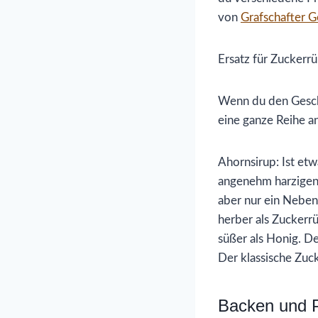
von
Grafschafter G
Ersatz für Zuckerr
Wenn du den Gesch
eine ganze Reihe an
Ahornsirup: Ist et
angenehm harzigen 
aber nur ein Neben
herber als Zuckerr
süßer als Honig. D
Der klassische Zuck
Backen und P