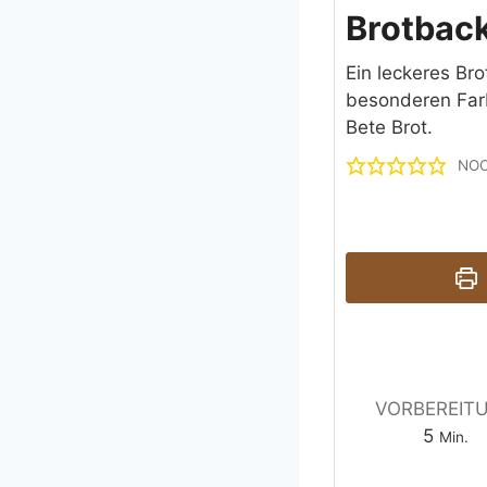
Brotbac
Ein leckeres Br
besonderen Farb
Bete Brot.
NOC
VORBEREIT
M
5
Min.
i