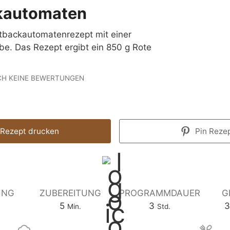
kautomaten
otbackautomatenrezept mit einer
e. Das Rezept ergibt ein 850 g Rote
H KEINE BEWERTUNGEN
Rezept drucken
Pin Reze
P
UNG
ZUBEREITUNG
PROGRAMMDAUER
G
M
r
S
5
3
3
Min.
Std.
i
o
t