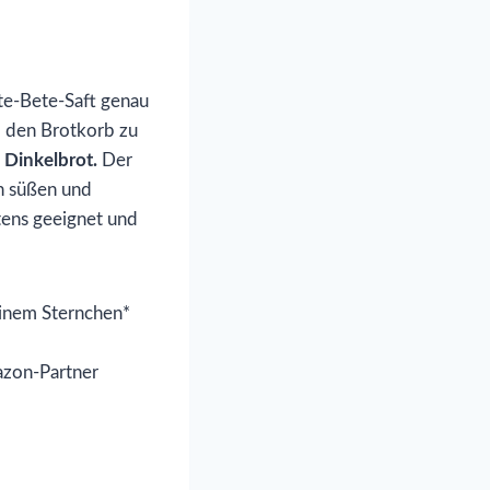
te-Bete-Saft genau
nd den Brotkorb zu
 Dinkelbrot.
Der
en süßen und
stens geeignet und
 einem Sternchen*
mazon-Partner