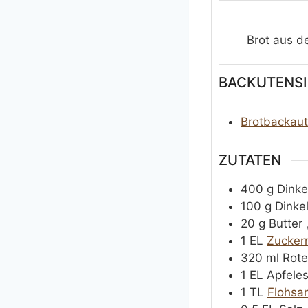
n
u
t
Brot aus 
e
n
BACKUTENSI
Brotbackau
ZUTATEN
400
g
Dink
100
g
Dinke
20
g
Butter
1
EL
Zucker
320
ml
Rote
1
EL
Apfeles
1
TL
Flohsa