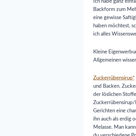
Ich habe ganz einf
Backform zum Mehl
eine gewisse Safti
haben möchtest, sc
ich alles Wissensw
Kleine Eigenwerbu
Allgemeinen wissen 
Zuckerrübensirup*
und Backen. Zucke
der löslichen Stof
Zuckerrübensirup/R
Gerichten eine cha
ihn auch als erdig 
Melasse. Man kann i
du verschiedene Pr