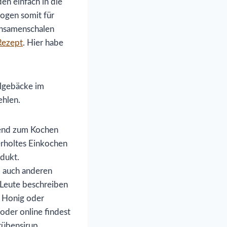
en einfach in die
ogen somit für
ohsamenschalen
Rezept
. Hier habe
lgebäcke im
hlen.
agend zum Kochen
rholtes Einkochen
odukt.
d auch anderen
 Leute beschreiben
ei Honig oder
oder online findest
rübensirup