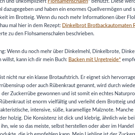
ach und unkompliziert
Flohsamenschalen
* benutzt. Diese werd
 dazugegeben und haben ein enormes Quellvermögen und s
gkeit im Brotteig. Wenn du noch mehr Informationen über Fl
hau mal hier in dem Rezept:
Dinkelbrot Brotbackautomaten 
erte zu den Flohsamenschalen beschrieben.
ng: Wenn du noch mehr über Dinkelmehl, Dinkelbrote, Dinke
willst, kann ich dir mein Buch:
Backen mit Urgetreide*
empfe
ist nicht nur ein klasse Brotaufstrich. Er eignet sich hervorr
rrübensirup oder auch Rübenkraut genannt, wird durch wiede
fe der Zuckerrübe gewonnen und ist somit ein echtes Naturpr
übenkraut ist enorm vielfältig und verleiht dem Brotteig un
rakteristische, intensive, süße, karamellige Malznote. Manche
oder holzig. Die Konsistenz ist dick und klebrig, ähnlich wie b
hn, wie so das meiste, selbst herstellen oder aber im Handel 
odukte, die ich empfehlen kann. Mein Liebling ist der Zucker