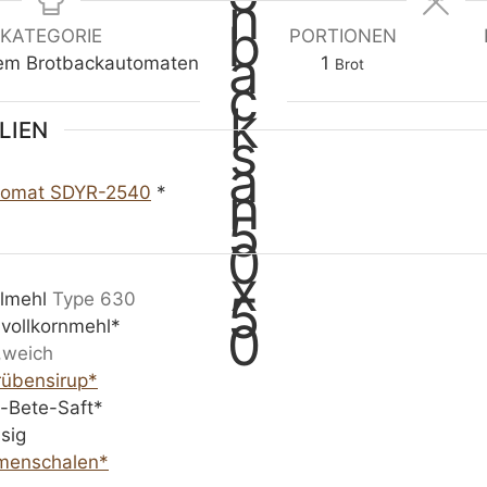
n
g
u
u
r
n
KATEGORIE
PORTIONEN
t
a
d
dem Brotbackautomaten
1
Brot
e
m
e
n
m
n
LIEN
d
a
tomat SDYR-2540
*
u
e
r
elmehl
Type 630
lvollkornmehl*
,weich
rübensirup*
-Bete-Saft*
sig
menschalen*