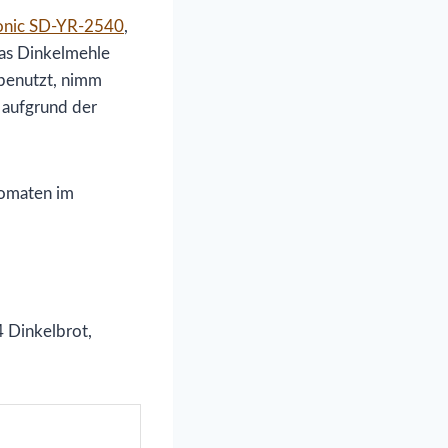
onic SD-YR-2540
,
was Dinkelmehle
benutzt, nimm
 aufgrund der
 Dinkelbrot,