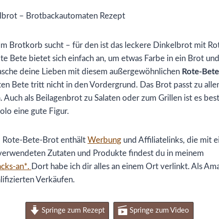
 Brotkorb sucht – für den ist das leckere Dinkelbrot mit Ro
ote Bete bietet sich einfach an, um etwas Farbe in ein Brot u
che deine Lieben mit diesem außergewöhnlichen
Rote-Bete
n Bete tritt nicht in den Vordergrund. Das Brot passt zu all
 Auch als Beilagenbrot zu Salaten oder zum Grillen ist es be
lo eine gute Figur.
 Rote-Bete-Brot enthält
Werbung
und Affiliatelinks, die mit
e verwendeten Zutaten und Produkte findest du in meinem
cks-an*.
Dort habe ich dir alles an einem Ort verlinkt. Als A
lifizierten Verkäufen.
Springe zum Rezept
Springe zum Video